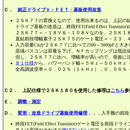
Ｃ．
純正ドライブＶ－ＦＥＴ・基板使用改造
２ＳＫ７７の置換えなので、使用出来るのは、上記の
ドライブ基板の改造は、終段FET(Field Effect Transi
２ＳＫ７７＝－１８Ｖ＆－１０８Ｖなのを、２ＳＫ１
直結前段増幅素子２ＳＫ７５のゲート電圧＝－２３．
入力容量Cisが２ＳＫ７７に比べて2500～5000pF
高域パスコンは容量を下げ、ＮＦカップリングは抵抗
但し、２ＳＫ７７に比べ、増幅率が高いので、発振に
Ｂ１仕様
から、パワーバンド幅＝５Ｈｚ～５０ｋＨｚ
全高調波歪率＝０．０２％（１ｋＨｚ），０．０６％
Ｃ２． 上記仕様で２ＳＫ１８０を使用した修理は
こちら
参
Ｅ．
調整・測定
Ｄ．
変形・改造ドライブ基板使用修理
．．．
入手難の前段Ｖ－F
終段FET(Field Effect Transistor)ゲート電圧
Ｂ１は高域がそれほど
伸びていない
ので、ドライブは