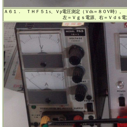
Ａ６１． ＴＨＦ５１s、Ｖp電圧測定（Ｖds＝８０V時）。
左＝Ｖｇｓ電源、右＝Ｖｄｓ電源＝８０Ｖ固定