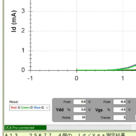
Ａ１３． ２ＳＫ７７ ４個の Ｉｄ／Ｖｇｓ測定結果。