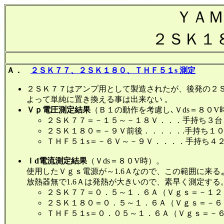
ＹＡＭ
２ＳＫ１８
Ａ．
２ＳＫ７７、２ＳＫ１８０、ＴＨＦ５１s 測定
２ＳＫ７７はアンプ用として製造されたが、後発の２Ｓ
よって単純に置き換える事は出来ない 。
Ｖｐ電圧測定結果
（Ｂ１の動作を考慮し､Ｖds＝８０V
２ＳＫ７７＝－１５～－１８Ｖ．．．手持ち３台
２ＳＫ１８０＝－９Ｖ前後．．．．．.手持ち１
ＴＨＦ５１s＝－６Ｖ～－９Ｖ．．．．手持ち４
Ｉd電流測定結果
（Ｖds＝８０V時）。
使用したＶｇｓ電源が～1.6Ａなので、この範囲に来
放熱器無で1.6Ａは発熱が大きいので、素早く測定する
２ＳＫ７７＝０．５～１．６Ａ（Ｖｇｓ＝－１２
２ＳＫ１８０＝０．５～１．６Ａ（Ｖｇｓ＝－６
ＴＨＦ５１s＝０．０５～１．６Ａ（Ｖｇｓ＝－