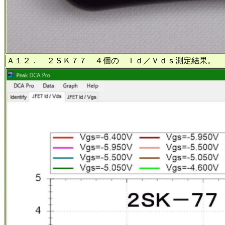
Ａ１２． ２ＳＫ７７ ４個の Ｉｄ／Ｖｄｓ測定結果。 