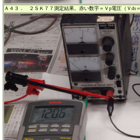
Ａ４３． ２ＳＫ７７測定結果。赤い数字＝Ｖp電圧（Ｖds