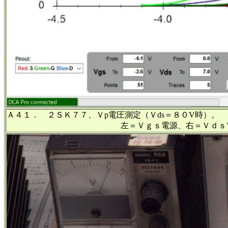
Ａ４１． ２ＳＫ７７、Ｖp電圧測定（Ｖds＝８０V時）。
左＝Ｖｇｓ電源、右＝Ｖｄｓ電源＝８０Ｖ固