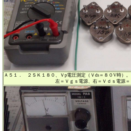
Ａ５１． ２ＳＫ１８０、Ｖp電圧測定（Ｖds＝８０V時）。
左＝Ｖｇｓ電源、右＝Ｖｄｓ電源＝８０Ｖ固定