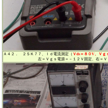
Ａ４２． ２ＳＫ７７、Ｉｄ電流測定（
Ｖds＝８０V、Ｖ
左＝Ｖｇｓ電源＝－１２Ｖ固定、右＝Ｖｄｓ電源