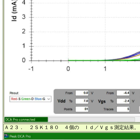
Ａ２３． ２ＳＫ１８０ ４個の Ｉｄ／Ｖｇｓ測定結果。