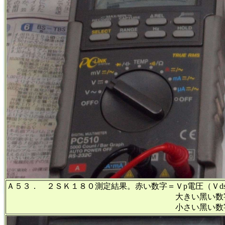
Ａ５３． ２ＳＫ１８０測定結果。赤い数字＝Ｖp電圧（Ｖd
大きい黑い数字＝Ｉd電流（Ｖds
小さい黑い数字＝Ｉd電流（Ｖds＝