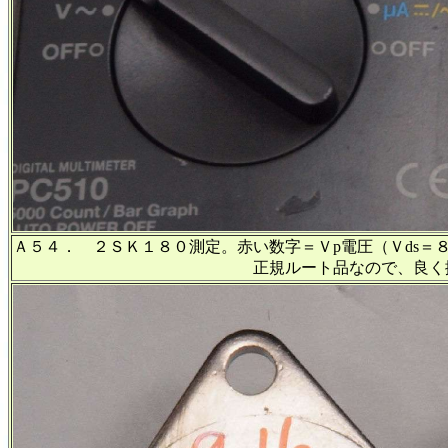
Ａ５４． ２ＳＫ１８０測定。赤い数字＝Ｖp電圧（Ｖds＝
正規ルート品なので、良く揃って