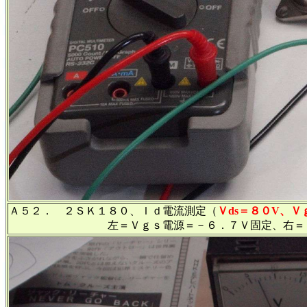
Ａ５２． ２ＳＫ１８０、Ｉｄ電流測定（
Ｖds＝８０V、
左＝Ｖｇｓ電源＝－６．７Ｖ固定、右＝Ｖｄｓ電