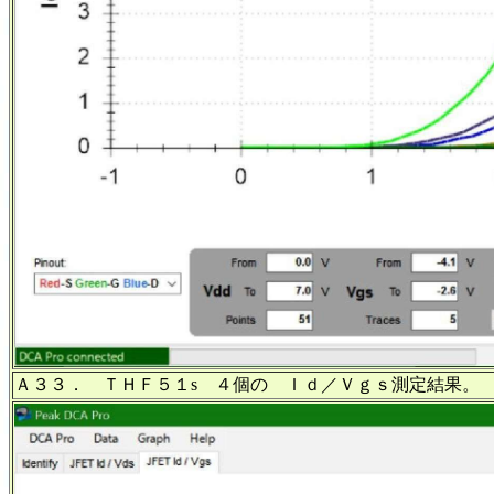
Ａ３３． ＴＨＦ５１s ４個の Ｉｄ／Ｖｇｓ測定結果。