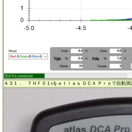
Ａ３１． ＴＨＦ５１sをａｔｌａｓ ＤＣＡ Ｐｒｏで自動測