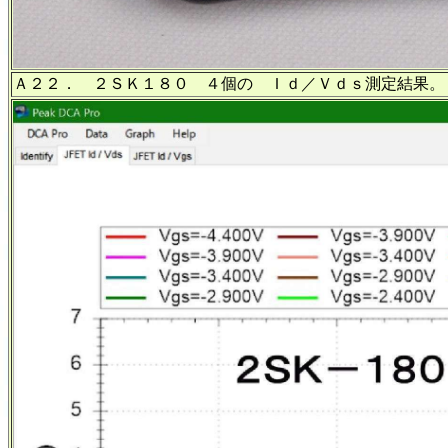
Ａ２２． ２ＳＫ１８０ ４個の Ｉｄ／Ｖｄｓ測定結果。