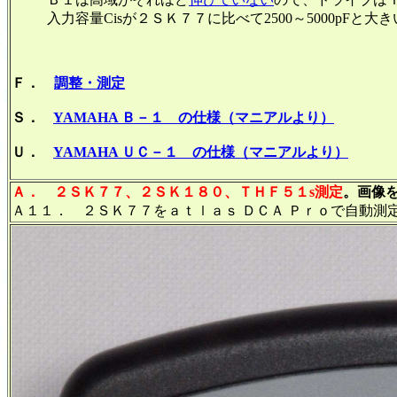
入力容量Cisが２ＳＫ７７に比べて2500～5000pF
Ｆ．
調整・測定
Ｓ．
YAMAHA Ｂ－１ の仕様（マニアルより）
Ｕ．
YAMAHA ＵＣ－１ の仕様（マニアルより）
Ａ．
２ＳＫ７７、２ＳＫ１８０、ＴＨＦ５１s測定
。画像を
Ａ１１． ２ＳＫ７７をａｔｌａｓ ＤＣＡ Ｐｒｏで自動測