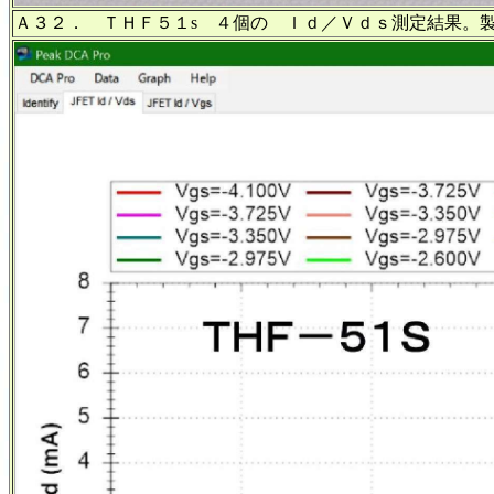
Ａ３２． ＴＨＦ５１s ４個の Ｉｄ／Ｖｄｓ測定結果。