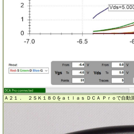
Ａ２１． ２ＳＫ１８０をａｔｌａｓ ＤＣＡ Ｐｒｏで自動