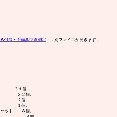
による付属・予備真空管測定
．．別ファイルが開きます。
３１個。
３２個。
ット ２個。
ット １個。
ソケット ８個。
ャップ ８個。