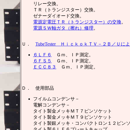
リレー交換。
ＴＲ（トランジスター）交換。
ゼナーダイオード交換。
電源定電圧ＴＲ（トランジスター）の交換
。
電源ＳＷ軸ガタ（擦れ）修理
。
Ｕ．
TubeTester ＨｉｃｋｏｋＴＶ－２Ｂ／Ｕ
６ＬＦ６
Ｇｍ、ＩＰ測定。
６ＦＳ５
Ｇｍ、ＩＰ測定。
ＥＣＣ８３
Ｇｍ、ＩＰ測定。
Ｄ． 使用部品
フイルムコンデンサ－ 
電解コンデンサ－ 
タイト製金メッキＭＴ７ピンソケ
タイト製金メッキＭＴ９ピンソケ
タイト製銀メッキ・コンパクトロン１２ピン
タイト製６ＬＦ６プレートキ