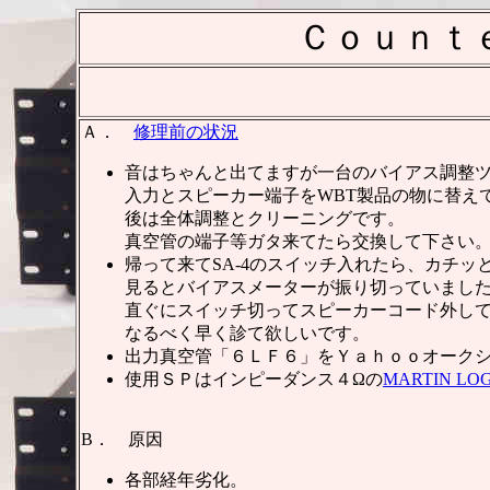
Ｃｏｕｎｔ
Ａ．
修理前の状況
音はちゃんと出てますが一台のバイアス調整
入力とスピーカー端子をWBT製品の物に替え
後は全体調整とクリーニングです。
真空管の端子等ガタ来てたら交換して下さい
帰って来てSA-4のスイッチ入れたら、カチ
見るとバイアスメーターが振り切っていまし
直ぐにスイッチ切ってスピーカーコード外し
なるべく早く診て欲しいです。
出力真空管「６ＬＦ６」をＹａｈｏｏオークシ
使用ＳＰはインピーダンス４Ωの
MARTIN LOG
B． 原因
各部経年劣化。