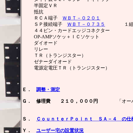
半固定ＶＲ 
抵抗 ２
ＲＣＡ端子
ＷＢＴ－０２０１
１組（定価
ＳＰ接続端子
ＷＢＴ－０７３５
１組（定
４４ピン・カードエッジコネクター 
OP-AMPソケッ＋ＩＣソケッ
ダイオード １
リレー １
ＴＲ（トランジスター）
ゼナーダイオード １
電源定電圧ＴＲ（トランジスター）
Ｅ．
調整・測定
Ｇ． 修理費 ２１０，０００円
「オーバ
「但し、真空管
Ｓ．
ＣｏｕｎｔｅｒＰｏｉｎｔ ＳＡ－４ の仕
Ｙ．
ユーザー宅の設置状況