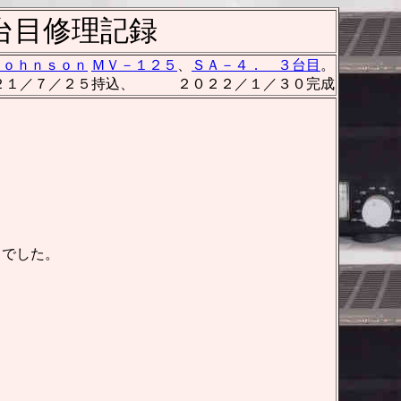
台目修理記録
Ｊｏｈｎｓｏｎ
ＭＶ－１２５
、
ＳＡ－４． ３台目
。
１／７／２５持込、 ２０２２／１／３０完成
までした。