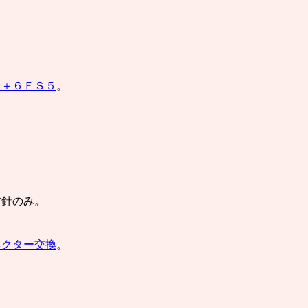
３＋６ＦＳ５
。
。
方針のみ。
ネクター交換
。