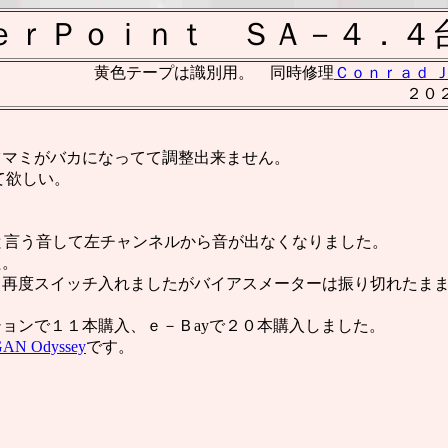
ｅｒＰｏｉｎｔ ＳＡ－４．４
黄色テープは識別用。 同時修理
Ｃｏｎｒａｄ 
２０２
ツマミがバカになってて調整出来ません。
て欲しい。
。
ッと言う音して左チャンネルから音が出なくなりました。
た。
て再度スイッチ入れましたがバイアスメーターは振り切れたま
ョンで１１本購入、ｅ－Ｂayで２０本購入しました。
AN Odyssey
です。