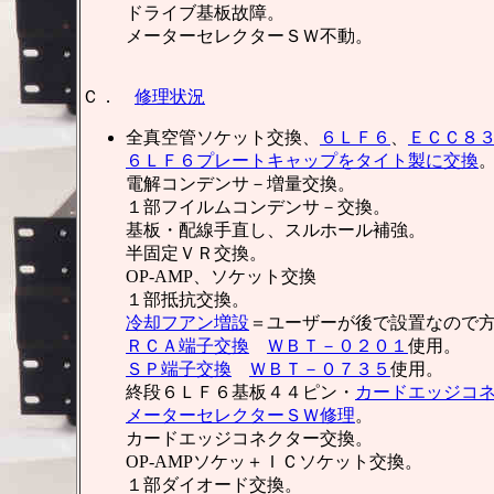
ドライブ基板故障。
メーターセレクターＳＷ不動。
Ｃ．
修理状況
全真空管ソケット交換、
６ＬＦ６
、
ＥＣＣ８
６ＬＦ６プレートキャップをタイト製に交換
電解コンデンサ－増量交換。
１部フイルムコンデンサ－交換。
基板・配線手直し、スルホール補強。
半固定ＶＲ交換。
OP-AMP、ソケット交換
１部抵抗交換。
冷却フアン増設
＝ユーザーが後で設置なので
ＲＣＡ端子交換
ＷＢＴ－０２０１
使用。
ＳＰ端子交換
ＷＢＴ－０７３５
使用。
終段６ＬＦ６基板４４ピン・
カードエッジコ
メーターセレクターＳＷ修理
。
カードエッジコネクター交換。
OP-AMPソケッ＋ＩＣソケット交換。
１部ダイオード交換。