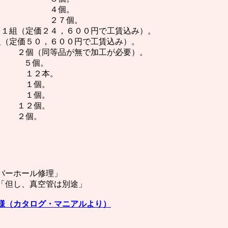
４個。
７個。
２４，６００円で工賃込み）。
価５０，６００円で工賃込み）。
２個（同等品が無で加工が必要）。
ト ５個。
２本。
個。
 １個。
２個。
 ２個。
ーホール修理」
は別途」
様（カタログ・マニアルより）