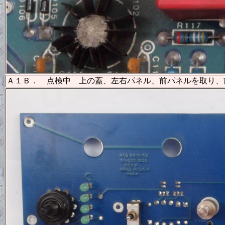
Ａ１Ｂ． 点検中 上の蓋、左右パネル、前パネルを取り、