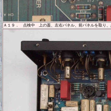
Ａ１９． 点検中 上の蓋、左右パネル、前パネルを取り、