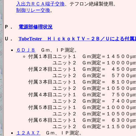
入出力ＲＣＡ端子交換
、テフロン絶縁製使用。
制御リレー交換
。
Ｐ．
電源部修理状況
Ｕ．
TubeTester ＨｉｃｋｏｋＴＶ－２Ｂ／Ｕによる付
６ＤＪ８
Ｇｍ、ＩＰ測定。
付属１本目ユニット１ Ｇｍ測定＝１４５００μm
ユニット２ Ｇｍ測定＝１００００μmho
付属２本目ユニット１ Ｇｍ測定＝ ４５００μm
ユニット２ Ｇｍ測定＝ ５７００μmho
付属３本目ユニット１ Ｇｍ測定＝ ８１００μm
ユニット２ Ｇｍ測定＝１０５００μmho
付属４本目ユニット１ Ｇｍ測定＝ ７５００μm
ユニット２ Ｇｍ測定＝ ７４００μmho
付属５本目ユニット１ Ｇｍ測定＝１００００μm
ユニット２ Ｇｍ測定＝１０５００μmho
付属６本目ユニット１ Ｇｍ測定＝ ６３００μm
ユニット２ Ｇｍ測定＝１１５００μmho
１２ＡＸ７
Ｇｍ、ＩＰ測定。