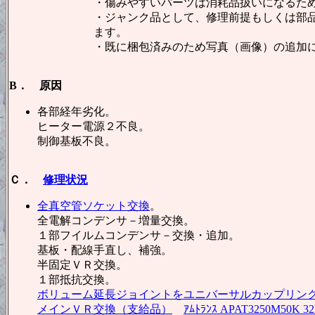
・傷みやすいパーツは消耗品扱いになるた
・ジャンク品として、修理前提もしくは部
ます。
・既に梱包済みのため写真（画像）の追加
B． 原因
各部経年劣化。
ヒーター電源２不良。
制御基板不良。
Ｃ．
修理状況
全真空管ソケット交換
。
全電解コンデンサ－増量交換。
１部フイルムコンデンサ－交換・追加。
基板・配線手直し、補強。
半固定ＶＲ交換。
１部抵抗交換。
ボリューム延長ジョイントをユニバーサルカップリン
メインＶＲ交換（支給品）
ｱﾑﾄﾗﾝｽ APAT3250M50