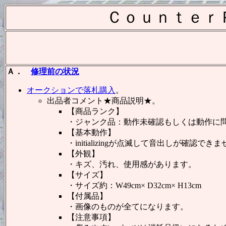
Ｃｏｕｎｔｅｒ
Ａ．
修理前の状況
オークションで落札購入
。
出品者コメント★商品説明★。
【商品ランク】
・ジャンク品：動作未確認もしくは動作に
【基本動作】
・initializingが点滅して音出しが確認でき
【外観】
・キズ、汚れ、使用感があります。
【サイズ】
・サイズ約：W49cm× D32cm× H13cm
【付属品】
・画像のものが全てになります。
【注意事項】