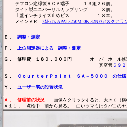
テフロン絶縁製ＲＣＡ端子 １３組２６個。
タイト製ユニバーサルカップリング ３個。
上蓋インチサイズ止めビス １８本。
メインＶＲ
ｱﾑﾄﾗﾝｽ APAT3250M50K 32NEG(スク
Ｅ．
調整・測定
Ｆ．
上位測定器による 調整・測定
Ｇ． 修理費 １８０，０００円
オーバーホール修理。
真空管
６９２
Ｓ．
ＣｏｕｎｔｅｒＰｏｉｎｔ ＳＡ－５０００ の仕様
Ｙ．
ユーザー宅の設置状況
Ａ．
修理前の状況
。 画像をクリックすると、大きく（横幅
Ａ１１． 点検中 前から見る。 白いツマミはタバコのヤ