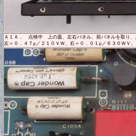
Ａ１Ａ． 点検中 上の蓋、左右パネル、前パネルを取り、
左＝０．４７μ／２１０ＶＷ、右＝０．０１μ／６３０ＷＶ。