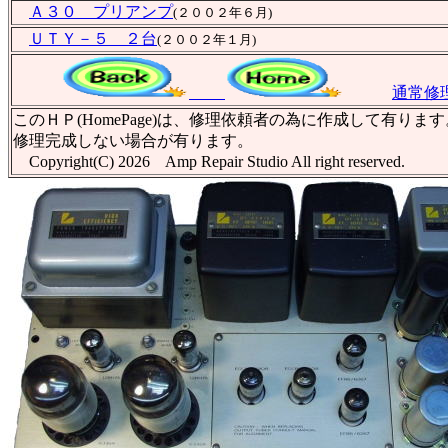
Ａ３０ プリアンプ
(２００２年６月)
ＵＴＹ－５ ２台
(２００２年１月)
通常修
このＨＰ(HomePage)は、修理依頼者の為に作成して
修理完成しない場合が有ります。
Copyright(C) 2026 Amp Repair Studio All righ