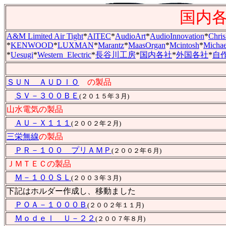
国内各
A&M Limited Air Tight
*
AlTEC
*
AudioArt
*
AudioInnovation
*
Chris
*
KENWOOD
*
LUXMAN
*
Marantz
*
MaasOrgan
*
Mcintosh
*
Michae
*
Uesugi
*
Western_Electric
*
長谷川工房
*
国内各社
*
外国各社
*
自作.
ＳＵＮ ＡＵＤＩＯ
の製品
ＳＶ－３００ＢＥ
(２０１５年３月)
山水電気の製品
ＡＵ－Ｘ１１１
(２００２年２月)
三栄無線
の製品
ＰＲ－１００ プリＡＭＰ
(２００２年６月)
ＪＭＴＥＣの製品
Ｍ－１００ＳＬ
(２００３年３月)
下記はホルダー作成し、移動ました
ＰＯＡ－１０００Ｂ
(２００２年１１月)
Ｍｏｄｅｌ Ｕ－２２
(２００７年８月)