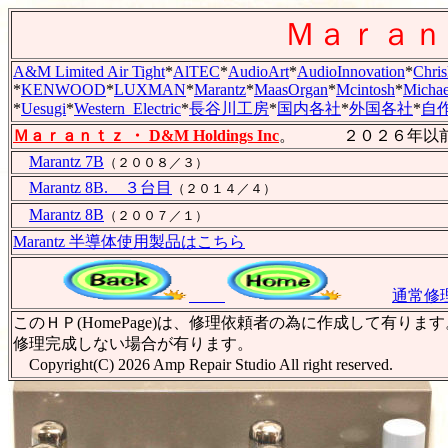
Ｍａｒａｎ
A&M Limited Air Tight
*
AlTEC
*
AudioArt
*
AudioInnovation
*
Chris
*
KENWOOD
*
LUXMAN
*
Marantz
*
MaasOrgan
*
Mcintosh
*
Michae
*
Uesugi
*
Western_Electric
*
長谷川工房
*
国内各社
*
外国各社
*
自作.
Ｍａｒａｎｔｚ ・ D&M Holdings Inc
。 ２０２６年以前
Marantz 7B
（２００８／３）
Marantz 8B. ３台目
（２０１４／４）
Marantz 8B
（２００７／１）
Marantz 半導体使用製品はこちら
通常修
このＨＰ(HomePage)は、修理依頼者の為に作成して
修理完成しない場合が有ります。
Copyright(C) 2026 Amp Repair Studio All right 