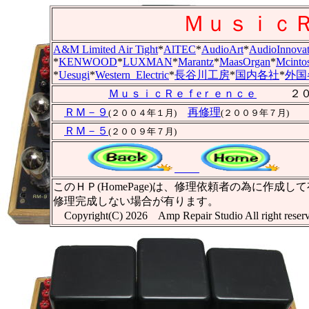
Ｍｕｓｉｃ
A&M Limited Air Tight
*
AlTEC
*
AudioArt
*
AudioInnovat
*
KENWOOD
*
LUXMAN
*
Marantz
*
MaasOrgan
*
Mcinto
*
Uesugi
*
Western_Electric
*
長谷川工房
*
国内各社
*
外国
ＭｕｓｉｃＲｅｆeｒｅｎｃｅ
２０２６
ＲＭ－９
再修理
(２００４年１月)
(２００９年７月)
ＲＭ－５
(２００９年７月)
このＨＰ(HomePage)は、修理依頼者の為に
修理完成しない場合が有ります。
Copyright(C) 2026 Amp Repair Studio A