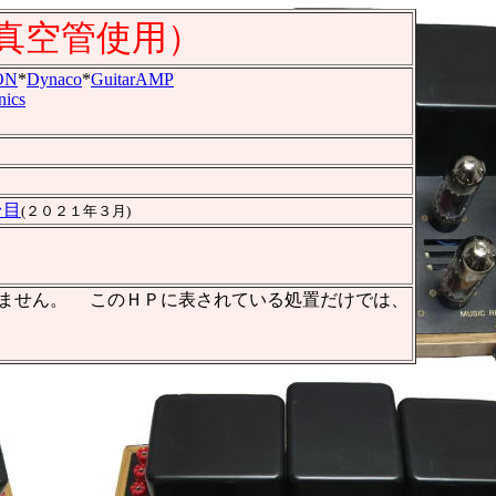
真空管使用）
ON
*
Dynaco
*
GuitarAMP
nics
台目
(２０２１年３月)
有りません。 このＨＰに表されている処置だけでは、