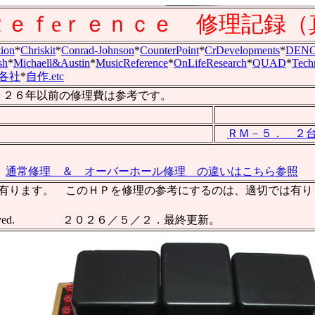
Ｒｅｆeｒｅｎｃｅ 修理記録（
ion
*
Chriskit
*
Conrad-Johnson
*
CounterPoint
*
CrDevelopments
*
DEN
sh
*
Michaell&Austin
*
MusicReference
*
OnLifeResearch
*
QUAD
*
Tech
各社
*
自作.etc
年以前の修理費は参考です。
ＲＭ－５． ２
通常修理 ＆ オーバーホール修理 の違いはこちら参照
作成して有ります。 このＨＰを修理の参考にするのは、適切では
ll right reserved. ２０２６／５／２．最終更新。