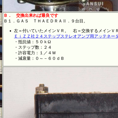
Ｂ．
交換出来れば最良です
Ｂ１．ＧＡＳ ＴＨＡＥＤＲＡⅡ．９台
左＝付いていたメインＶＲ。 右＝交換するメインＶ
ＥｉＺＺ社２４ステップステレオアンプ用アッテネー
・抵抗値：５０ｋΩ
・ステップ数：２４
・許容電力：１／４Ｗ
・減衰量：０～－６０ｄＢ