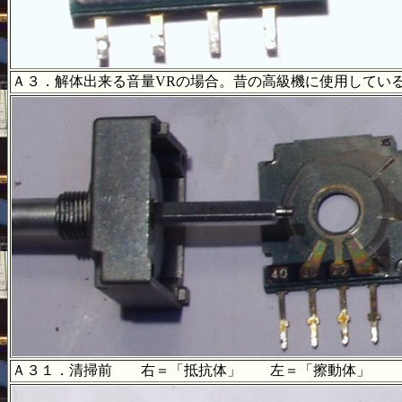
Ａ３．解体出来る音量VRの場合。昔の高級機に使用してい
Ａ３１．清掃前 右＝「抵抗体」 左＝「擦