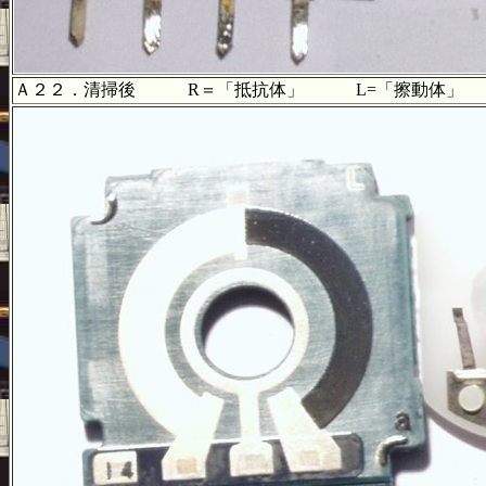
Ａ２２．清掃後 R＝「抵抗体」 L=「擦動体」