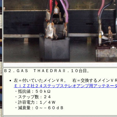
Ｂ２．ＧＡＳ ＴＨＡＥＤＲＡⅡ．１０台
左＝付いていたメインＶＲ。 右＝交換するメインＶ
ＥｉＺＺ社２４ステップステレオアンプ用アッテネー
・抵抗値：５０ｋΩ
・ステップ数：２４
・許容電力：１／４Ｗ
・減衰量：０～－６０ｄＢ