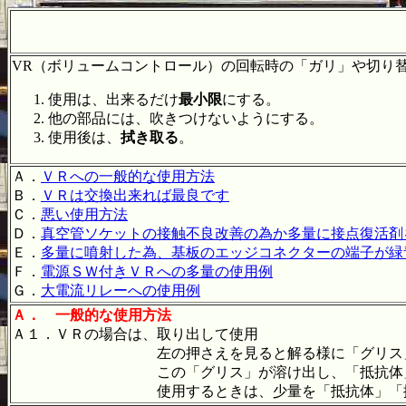
VR（ボリュームコントロール）の回転時の「ガリ」や切り
使用は、出来るだけ
最小限
にする。
他の部品には、吹きつけないようにする。
使用後は、
拭き取る
。
Ａ．
ＶＲへの一般的な使用方法
Ｂ．
ＶＲは交換出来れば最良です
Ｃ．
悪い使用方法
Ｄ．
真空管ソケットの接触不良改善の為か多量に接点復活剤
Ｅ．
多量に噴射した為、基板のエッジコネクターの端子が緑
Ｆ．
電源ＳＷ付きＶＲへの多量の使用例
Ｇ．
大電流リレーへの使用例
Ａ．
一般的な使用方法
Ａ１．ＶＲの場合は、取り
左の押さえを見ると解る様に「グリス」が使用
この「グリス」が溶け出し、「抵抗体」「擦
使用するときは、少量を「抵抗体」「擦動体」に