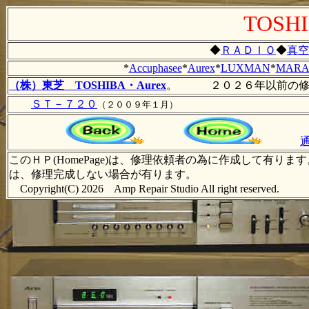
TOS
◆
ＲＡＤＩＯ
◆
真空
*
Accuphasee
*
Aurex
*
LUXMAN
*
MARA
（株）東芝 TOSHIBA・Aurex
。 ２０２６年以前の修
ＳＴ－７２０
（２００９年１月）
このＨＰ(HomePage)は、修理依頼者の為に作成して
は、修理完成しない場合が有ります。
Copyright(C) 2026 Amp Repair Studio All righ