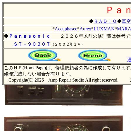
Ｐａ
◆
ＲＡＤＩＯ
◆
真空
*
Accuphasee
*
Aurex
*
LUXMAN
*
MARA
◆
Ｐａｎａｓｏｎｉｃ
２０２６年以前の修理費は参考で
ＳＴ－９０３０Ｔ
（２００２年１月）
このＨＰ(HomePage)は、修理依頼者の為に作成して有
修理完成しない場合が有ります。
Copyright(C) 2026 Amp Repair Studio All right 