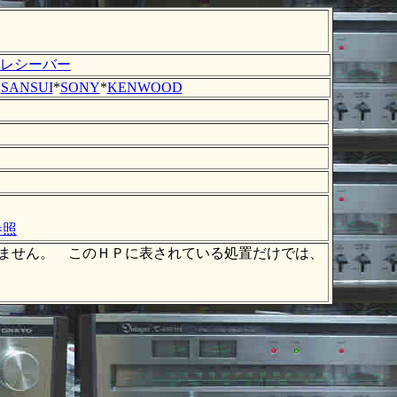
レシーバー
*
SANSUI
*
SONY
*
KENWOOD
参照
有りません。 このＨＰに表されている処置だけでは、