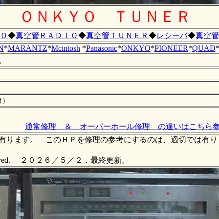
ＯＮＫＹＯ ＴＵＮＥＲ
Ｏ
◆
真空管ＲＡＤＩＯ
◆
真空管ＴＵＮＥＲ
◆
レシーバ
◆
真空管
N
*
MARANTZ
*
Mcintosh
*
Panasonic
*
ONKYO
*
PIONEER
*
QUAD
。
月）
通常修理 ＆ オーバーホール修理 の違いはこちら
作成して有ります。 このＨＰを修理の参考にするのは、適切では
right reserved. ２０２６／５／２．最終更新。