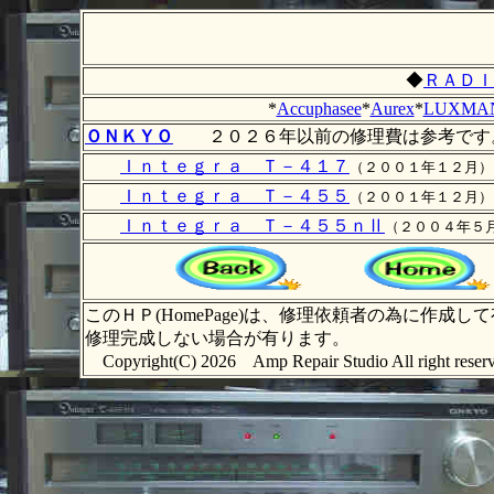
◆
ＲＡＤＩ
*
Accuphasee
*
Aurex
*
LUXMA
ＯＮＫＹＯ
２０２６年以前の修理費は参考です
Ｉｎｔｅｇｒａ Ｔ－４１７
（２００１年１２月）
Ｉｎｔｅｇｒａ Ｔ－４５５
（２００１年１２月）
Ｉｎｔｅｇｒａ Ｔ－４５５ｎⅡ
（２００４年５
このＨＰ(HomePage)は、修理依頼者の為に
修理完成しない場合が有ります。
Copyright(C) 2026 Amp Repair Studio All 