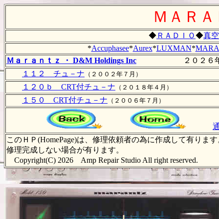
ＭＡＲＡ
◆
ＲＡＤＩＯ
◆
真空
*
Accuphasee
*
Aurex
*
LUXMAN
*
MARA
Ｍａｒａｎｔｚ ・ D&M Holdings Inc
２０２６年以前
１１２ チュ－ナ
（２００２年７月）
１２０ｂ CRT付チュ－ナ
（２０１８年４月）
１５０ CRT付チュ－ナ
（２００６年７月）
このＨＰ(HomePage)は、修理依頼者の為に作成して
修理完成しない場合が有ります。
Copyright(C) 2026 Amp Repair Studio All right