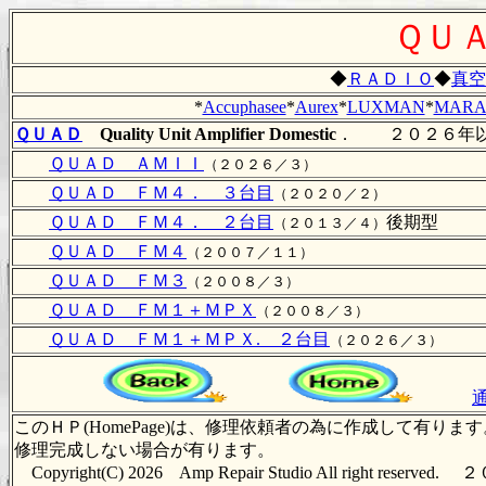
ＱＵ
◆
ＲＡＤＩＯ
◆
真空
*
Accuphasee
*
Aurex
*
LUXMAN
*
MARA
ＱＵＡＤ
Quality Unit Amplifier Domestic
． ２０２６年以
ＱＵＡＤ ＡＭＩＩ
（２０２６／３）
ＱＵＡＤ ＦＭ４． ３台目
（２０２０／２）
ＱＵＡＤ ＦＭ４． ２台目
後期型
（２０１３／４）
ＱＵＡＤ ＦＭ４
（２００７／１１）
ＱＵＡＤ ＦＭ３
（２００８／３）
ＱＵＡＤ ＦＭ１＋ＭＰＸ
（２００８／３）
ＱＵＡＤ ＦＭ１＋ＭＰＸ. ２台目
（２０２６／３）
このＨＰ(HomePage)は、修理依頼者の為に作成して
修理完成しない場合が有ります。
Copyright(C) 2026 Amp Repair Studio All right r