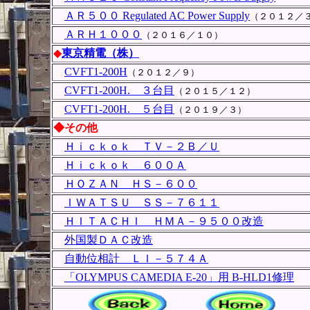
ＡＲ５００ Regulated AC Power Supply
（２０１２／
ＡＲＨ１０００
（２０１６／１０）
◆
東京精電（株）
CVFT1-200H
（２０１２／９）
CVFT1-200H. ３台目
（２０１５／１２）
CVFT1-200H. ５台目
（２０１９／３）
◆その他
Ｈｉｃｋｏｋ ＴＶ－２Ｂ／Ｕ
Ｈｉｃｋｏｋ ６００Ａ
ＨＯＺＡＮ ＨＳ－６００
ＩＷＡＴＳＵ ＳＳ－７６１１
ＨＩＴＡＣＨＩ ＨＭＡ－９５００改造
外国製ＤＡＣ改造
自動位相計 ＬＩ－５７４Ａ
「OLYMPUS CAMEDIA E-20」用 B-HLD1修理