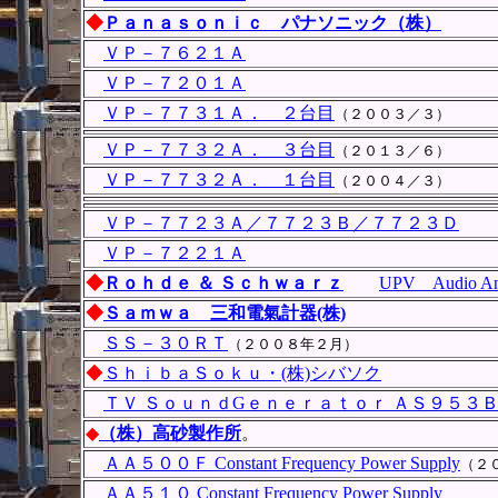
◆
Ｐａｎａｓｏｎｉｃ パナソニック（株）
ＶＰ－７６２１Ａ
ＶＰ－７２０１Ａ
ＶＰ－７７３１Ａ． ２台目
（２００３／３）
ＶＰ－７７３２Ａ． ３台目
（２０１３／６）
ＶＰ－７７３２Ａ． １台目
（２００４／３）
ＶＰ－７７２３Ａ／７７２３Ｂ／７７２３Ｄ
ＶＰ－７２２１Ａ
◆
Ｒｏｈｄｅ ＆ Ｓｃｈｗａｒｚ
UPV Audio An
◆
Ｓａｍｗａ 三和電氣計器(株)
ＳＳ－３０ＲＴ
（２００８年２月）
◆
ＳｈｉｂａＳｏｋｕ・(株)シバソク
ＴＶ ＳｏｕｎｄGｅｎｅｒａｔｏｒ ＡＳ９５３
◆
（株）高砂製作所
。
ＡＡ５００Ｆ Constant Frequency Power Supply
（２
ＡＡ５１０ Constant Frequency Power Supply