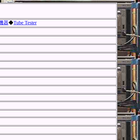
機器
◆
Tube Tester