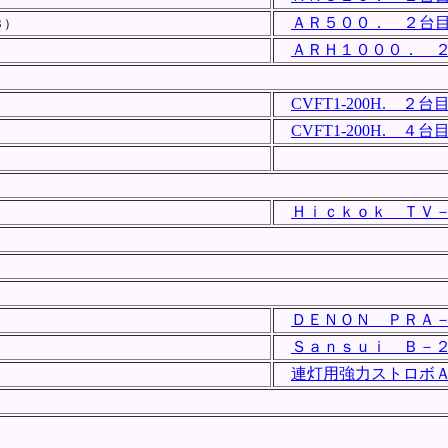
ＡＲ５００． ２台
３）
ＡＲＨ１０００． 
CVFT1-200H. ２台
CVFT1-200H. ４台
Ｈｉｃｋｏｋ ＴＶ
ＤＥＮＯＮ ＰＲＡ
Ｓａｎｓｕｉ Ｂ－
連灯用強力ストロボＡ