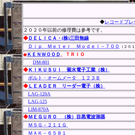
◆
レコードプレ
２０２０年以前の修理費は参考です。
◆
ＤＥＬＩＣＡ・(株)三田無線
Ｄｉｐ Ｍｅｔｅｒ Ｍｏｄｅｌ－７００
（２０
◆
ＫＥＮＷＯＯＤ
、ＴＲＩＯ
DM-801
◆
ＫＩＫＵＳＵＩ 菊水電子工業（株）
ボルト・オームメータ １２３Ｂ
◆
ＬＥＡＤＥＲ リーダー電子（株）
LAG-120A
LAG-125
LIM-870A
◆
ＭＥＧＵＲＯ （株）目黒電波測器
ＭＳＧ－２１１Ｇ
ＭＡＫ－６５８１