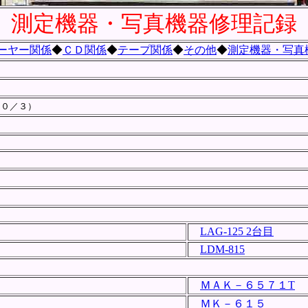
測定機器・写真機器修理記録
ーヤー関係
◆
ＣＤ関係
◆
テープ関係
◆
その他
◆
測定機器・写真
１０／３）
LAG-125 2台目
LDM-815
ＭＡＫ－６５７１T
ＭＫ－６１５