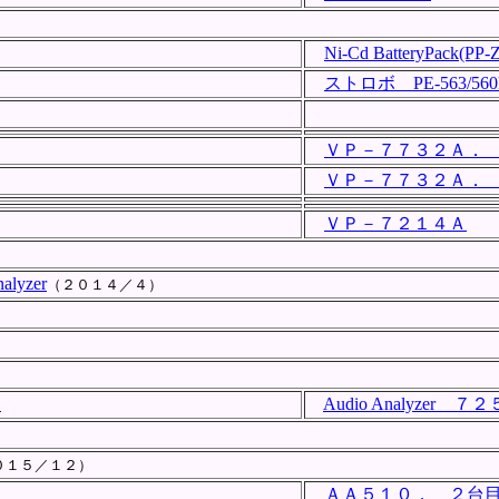
Ni-Cd BatteryPack(PP-
ストロボ PE-563/560
ＶＰ－７７３２Ａ．
ＶＰ－７７３２Ａ．
ＶＰ－７２１４Ａ
alyzer
（２０１４／４）
Ｂ
Audio Analyzer ７
０１５／１２）
ＡＡ５１０． ２台