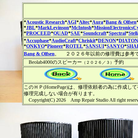
*
Acoustic Research
*
AGI
*
Altec
*
Aura
*
Bang & Olfsen
*
JBL
*
MarkLevinson
*
McIntosh
*
MissionElectronicsC
*
PROCEED
*
QUAD
*
SAE
*
Soundcraft
*
Spectral
*
Stel
*
Accuphase
*
AudioCraft
*
Chriskit
*
DENON
*
DIATO
*
ONKYO
*
Pioneer
*
ROTEL
*
SANSUI
*
SANYO
*
SHA
Bang & Olfsen
。 ２０２６年以前の修理費は参考
Beolab4000のスピーカー
予約
（２０２６／３）
このＨＰ(HomePage)は、修理依頼者の為に
修理完成しない場合が有ります。
Copyright(C) 2026 Amp Repair Studio Al