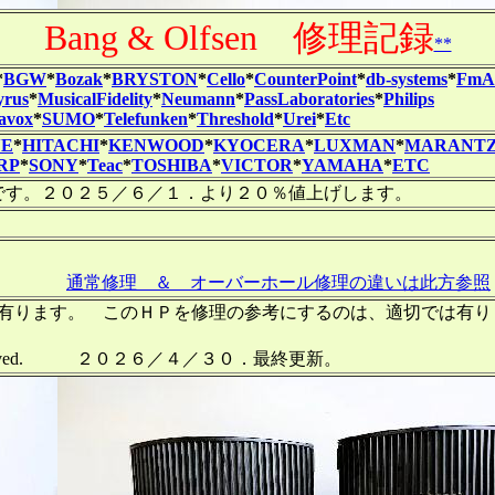
Bang & Olfsen 修理記録
**
*
BGW
*
Bozak
*
BRYSTON
*
Cello
*
CounterPoint
*
db-systems
*
FmAc
yrus
*
MusicalFidelity
*
Neumann
*
PassLaboratories
*
Philips
lavox
*
SUMO
*
Telefunken
*
Threshold
*
Urei
*
Etc
NE
*
HITACHI
*
KENWOOD
*
KYOCERA
*
LUXMAN
*
MARANT
RP
*
SONY
*
Teac
*
TOSHIBA
*
VICTOR
*
YAMAHA
*
ETC
です。２０２５／６／１．より２０％値上げします。
通常修理 ＆ オーバーホール修理の違いは此方参照
作成して有ります。 このＨＰを修理の参考にするのは、適切では
l right reserved. ２０２６／４／３０．最終更新。